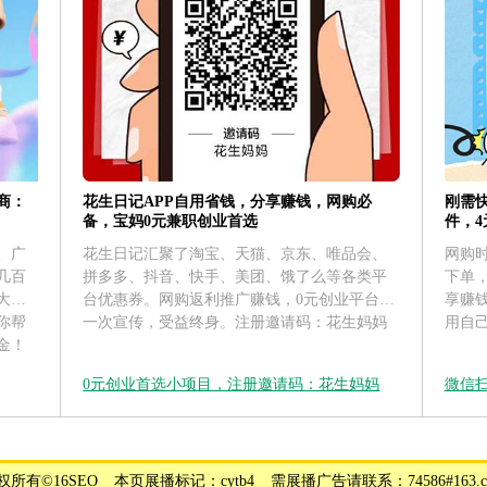
花生日记APP自用省钱，分享赚钱，网购必
刚需
商：
备，宝妈0元兼职创业首选
件，
花生日记汇聚了淘宝、天猫、京东、唯品会、
网购
、广
拼多多、抖音、快手、美团、饿了么等各类平
下单
几百
台优惠券。网购返利推广赚钱，0元创业平台，
享赚
大运
一次宣传，受益终身。注册邀请码：花生妈妈
用自
你帮
金！
0元创业首选小项目，注册邀请码：花生妈妈
微信
权所有©16SEO _ 本页展播标记：cytb4 _ 需展播广告请联系：74586#163.c